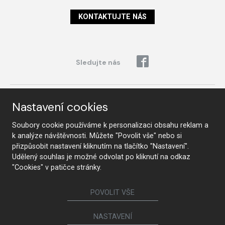
KONTAKTUJTE NÁS
Sledujte nás
Nábytek
Nastavení cookies
Kuchyně
Jídelní židle a křesílka
Soubory cookie používáme k personalizaci obsahu reklam a
Interiérové dveře
Sedací soupravy a křesla
k analýze návštěvnosti. Můžete "Povolit vše" nebo si
Šatny a šatní skříně
Knihovny a komody
přizpůsobit nastavení kliknutím na tlačítko "Nastavení".
Postele a noční stolky
Koupelny
Udělený souhlas je možné odvolat po kliknutí na odkaz
"Cookies" v patičce stránky.
Obývací sestavy
Dětské a studentské pokoje
Jídelní a konferenční stoly
Pracovny
POVOLIT VŠE
NASTAVENÍ