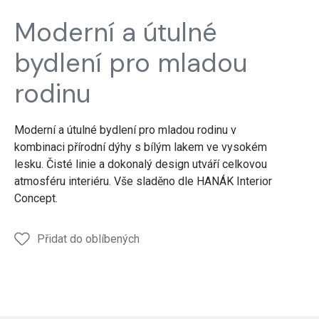
realizace
realizace
realizace
realizace
reali
Moderní a útulné
domu,
domu,
domu,
domu,
domu
nábytek
nábytek
nábytek
nábytek
nábyt
bydlení pro mladou
rodinu
Moderní a útulné bydlení pro mladou rodinu v
kombinaci přírodní dýhy s bílým lakem ve vysokém
lesku. Čisté linie a dokonalý design utváří celkovou
atmosféru interiéru. Vše sladěno dle HANÁK Interior
Concept.
Přidat do oblíbených