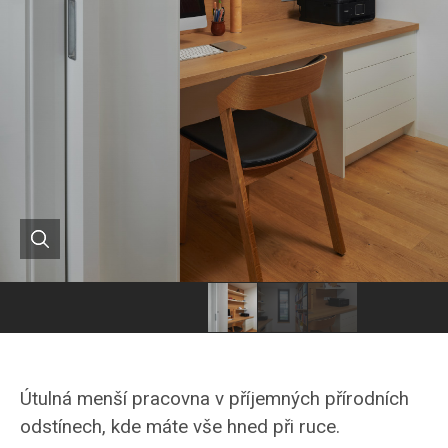
Hanák
Hanák
Hanák
nábytek
nábytek
nábytek
pracovna
pracovna
pracovna
Útulná menší pracovna v příjemných přírodních
pracovní
odstínech, kde máte vše hned při ruce.
stůl