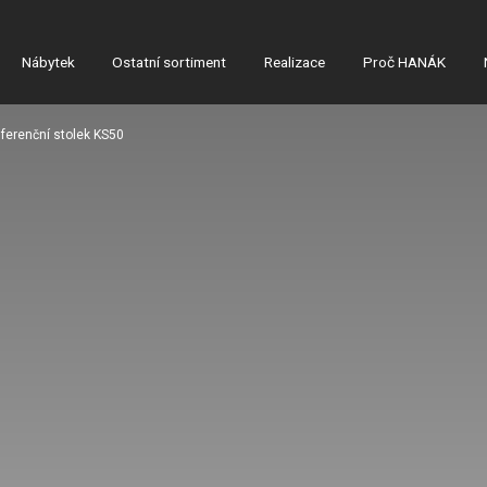
Nábytek
Ostatní sortiment
Realizace
Proč HANÁK
ferenční stolek KS50