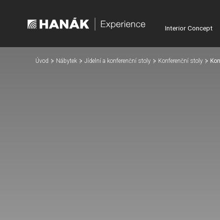
Interior Concept
Úvod
Nábytek
Jídelní a konferenční stoly
Konferenční stoly
Kon