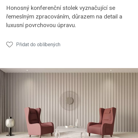
Stolek
Stolek
Stolek
Stolek
Stole
Honosný konferenční stolek vyznačující se
KS14
KS14
KS14
KS14
KS14
řemeslným zpracováním, důrazem na detail a
luxusní povrchovou úpravu.
Přidat do oblíbených